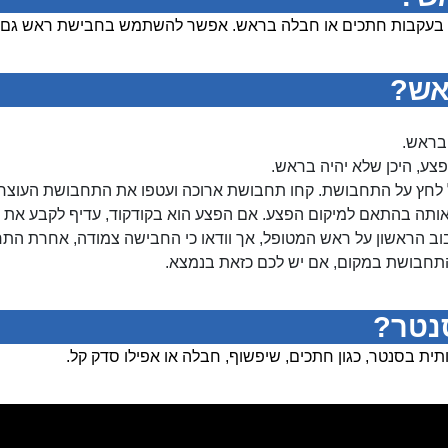
עקבות חתכים או חבלה בראש. אפשר להשתמש בחבישת ראש גם כדי ל
אש?
בראש.
צע, היכן שלא יהיה בראש.
 לחץ על התחבושת. קחו תחבושת ארוכה ועטפו את התחבושת העוצרת 
 אותה בהתאם למיקום הפצע. אם הפצע הוא בקודקוד, עדיף לקבע את
 הראשון על ראש המטופל, אך וודאו כי החבישה צמודה, אחרת התח
התחבושת במקום, אם יש לכם כזאת בנמצא.
נטר?
 בסנטר, כגון חתכים, שיפשוף, חבלה או אפילו סדק קל.