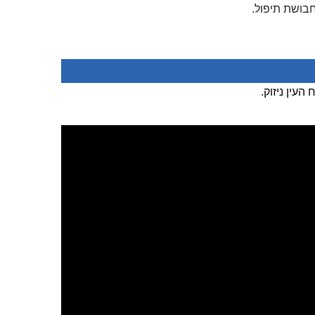
בושת תיפול.
עין ניזוק.