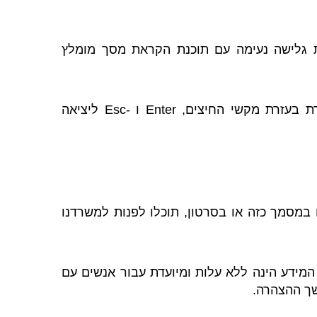
ת גלישה נעימה עם תוכנת הקראת מסך מומלץ
האתר מספק מבנה סמנטי עבור טכנולוגיות מסייעות ותמיכה בדפוס השימוש המקובל להפעלה עם מקלדת בעזרת מקשי החיצים, Enter ו -Esc ליציאה
באופן מלא. במידה שנתקלתם במסמך כזה או בסרטון, תוכלו לפנות למשרדנו
ם. מסירת המידע הינה ללא עלות ומיועדת עבור אנשים עם
שך ההצהרה.