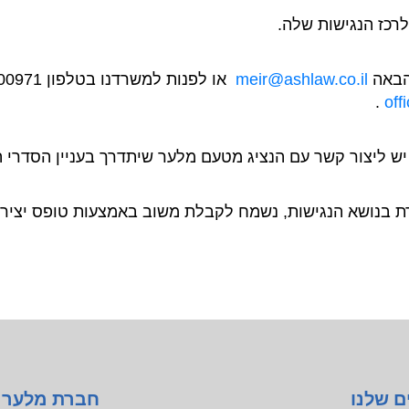
רכז הנגישות שלה.
 הבאה
meir@ashlaw.co.il
או לפנות למשרדנו בטלפון 03-6700971 או בוואטסאפ למס' 054-4749921.
.
off
 יש ליצור קשר עם הנציג מטעם מלער שיתדרך בעניין הסדרי 
 בנושא הנגישות, נשמח לקבלת משוב באמצעות טופס יצירת
ם שלנו
חברת מלער