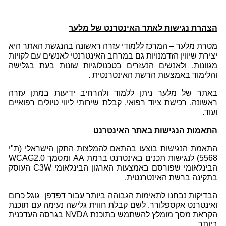
הצהרת נגישות לאתר האינטרנט של מלער
מטרת מלער – המרכז ללמודי עזרה ראשונה בהנגשת האתר היא
יצירת שיווין הזדמנויות גם במרחב האינטרנטי לאנשים עם לקויות
מגוונות, ולאנשים הנעזרים בטכנולוגיות שונות בעת בגלישה
והלימוד באמצעות הרשת האינטרנטית .
באתר של מלער ניתן ללמוד ולהרחיב ידיעות במתן עזרה
ראשונה, רכישת ציוד רפואי, קבלת שירותי ליווי טיולים רפואיים
ועוד.
התאמות הנגישות באתר האינטרנט
התאמת הנגישות בוצעו בהתאם להמלצות התקן הישראלי (ת"י
5568) לנגישות תכנים באינטרנט ברמת AA ומסמך WCAG2.0
הבינלאומי שפורסם באמצעות הארגון הבינלאומי C3W העוסק
בתקינה ברשת האינטרנטית.
הבדיקות נבחנו לתאימות הגבוהה ביותר עבור דפדפן גוגל כרום
ואינטרנט אקספלורר. לשם קבלת חווית גלישה נעימה עם תוכנת
הקראת מסך מומלץ להשתמש בתוכנת NVDA בגרסה העדכנית
ביותר.