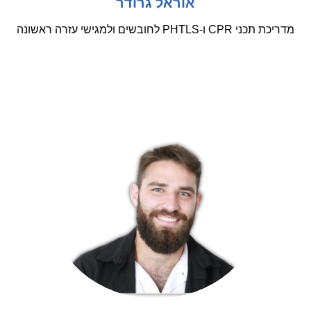
אוראל גרודר
מדריכת תכני CPR ו-PHTLS לחובשים ולמגישי עזרה ראשונה