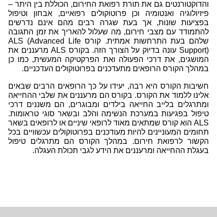
והדוקטורנטים גם את תורת רפואת החירום, הכוללת בין היתר –
פיזיולוגיה ואנטומיה וכן פרוטוקולים רפואיים, אבחון וטיפול
בפציעות שונות, אך בעת שגרה רבים מהם אינם נדרשים
להתמודד עם מצבי חירום, מה שעלול להאריך את זמן התגובה
שלהם בעת התרחשות אמתית. קורס ALS (Advanced Life
Support) עונה בדיוק על הצורך הזה. בקורס ALS מרעננים את
המושגים, את דרכי הפעולה ואת הפרקטיקה המעשית, כמו כן
במהלך הקורס הרופאים מתעדכנים בפרוטוקולים העדכניים.
חשיבות הקורס היא רבה, יעידו על כך הרופאים הרבים שבאים
אלינו ללמוד את הקורס. בקורס הם מרעננים את שלבי ההחייאה
ומתרגלים בלייב החייאה בילדים ומבוגרים, הם משננים דרכי
טיפול בפגיעות במערכת הנשימה והלב ובשאר סוגי טראומות.
ALS הוא קורס שמתאים מאוד לרופאי שיניים או לרופאים בשאר
תחומים המעוניינים להיות מעודכנים בפרוטוקולים עכשוויים בכל
הקשור לרפואת חירום. במהלך הקורס הם מתרגלים טיפול
בעגלת ההחייאה ומרעננים את הידע לגבי תכולת העגלה.