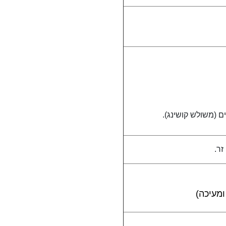
ם (משולש קושינג).
זר.
ומעיכה)