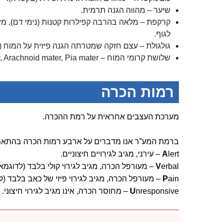
שיער – מהווה הגנה תרמית.
קרקפת – מלאה בהרבה קפילרות קטנות (נימי דם), מזי
לגוף.
גולגולת – עצם חזקה שמטרתה הגנה פיזית על המוח (מע
שלושת קרומי המוח – Dura mater, Arachnoid mater, Pia mater .
רמות הכרה
מערכת העצבים אחראית על רמת ההכרה.
ברמת המע”ר אנו מדברים על ארבע רמות הכרה בהתאם
lert – עירני, מגיב לגירויים חיצוניים.
A
erbal – מעורפל הכרה, מגיב לגירוי קולי בלבד (לדוגמא, קריאה לשמו).
V
ain – מעורפל הכרה, מגיב לגירוי פיזי של כאב בלבד (לדוגמא, צביטה בטרפזים או שפשוף הסטרנום).
P
nresponsive – מחוסר הכרה, אינו מגיב לגירוי חיצוני.
U