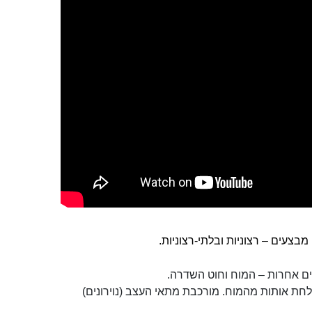
צעים – רצוניות ובלתי-רצוניות.
ת או הפנימית, ושולחת אותות מהמוח. מורכבת מתאי העצב (נוירונים)