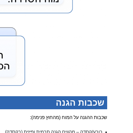
שכבות הגנה
שכבות ההגנה על המוח (מהחוץ פנימה):
כובע/קסדה – מהווים הגנה תרמית ופיזית (בקסדה).