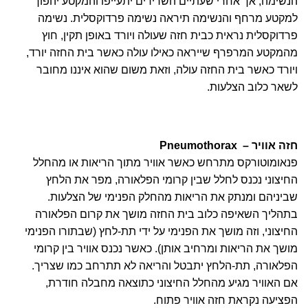
הנשימה, אך אחרי שעתיים השרירים יתעייפו והמקטע יהפוך
למקטע מרחף והנשימה תיראה נשימה פרדוקסלית. נשימה
פרדוקסלית נראית כבית חזה שעולה ויורד באופן תקין, חוץ
מהמקטע המרפרף שייראה כאילו עולה כאשר בית החזה יורד,
ויורד כאשר בית החזה עולה, וזאת משום שהוא איננו מחובר
לשאר כלוב הצלעות.
חזה אוויר – Pneumothorax
פנאומוטורקס מתרחש כאשר אוויר מתוך הריאות או מהחלל
החיצוני נכנס לחלל שבין קרומי הפלאורה, מפר את הלחץ
שביניהם ומנתק את הריאות מהחלק הפנימי של הצלעות.
בתהליך השאיפה כלוב בית החזה מושך את קרום הפלאורה
החיצוני, וזה מושך את הפנימי על ידי תת-לחץ (שבתורו הפנימי
מושך את הריאות ומרחיב אותן). כאשר נכנס אוויר בין קרומי
הפלאורה, תת-הלחץ יתבטל והריאה לא תתרחב כמו שצריך.
אם האוויר מגיע מהחלל החיצוני כתוצאה מחבלה חודרת,
הפציעה נקראת חזה אוויר פתוח.