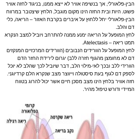
הבין-פלאורלי, אך בנשיפה אוויר לא ייצא ממנו, בניגוד לחזה אוויר
פשוט. היות ובית החזה הינו מקום מוגבל, הלחץ שיצטבר במרווח
הבין-פלאורלי יחל ללחוץ על איברים בקרבת האזור – הריאה, כלי
דם והלב.
לחץ המופעל על הריאה ימנע ממנה להתרחב ויוביל למצב הנקרא
תמט ריאה – Atelectasis.
לחץ המופעל על הוורידים הנבובים (הוורידים המרכזיים המנקזים
דם לא מחומצן מהגוף חזרה ללב) יגרום לירידת החזר הדם
הוורידי ללב ובכך לאי-מילוי הלב, דבר שיוביל לכך שהלב לא יוכל
לספק דם לגוף בעת סיסטולה וייווצר מצב שנקרא הלם קרדיוגני.
חזה אוויר בלחץ הינו מצב מסכן חיים אשר יכול להרוג בטווח
המיידי ודורש טיפול מהיר.