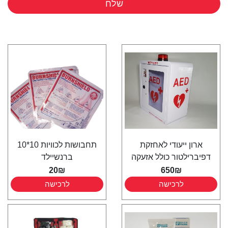
שלח
ארון ייעודי לאחזקת
תחבושות לכוויות 10*10
דפיברילטור כולל אזעקה
ברנשיילד
20₪
650₪
לרכישה
לרכישה