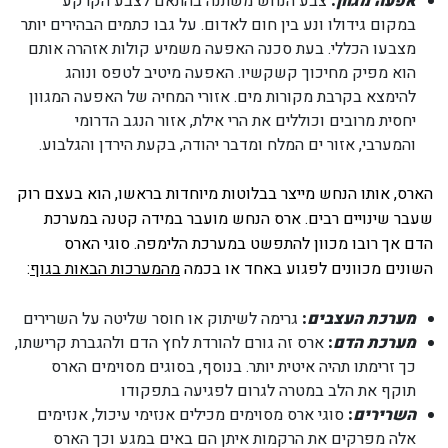
אפעה מגוון
:
צבע הנחש משתנה בהתאם לצבע הקרקע
במקום גידולו ונע בין חום לאדום. על גבו כתמים הבהירים יותר
מצבעו הכללי. בעת סכנה האפעה משמיע קולות אזהרה אותם
הוא מפיק מחיכוך קשקשיו. האפעה מיטיב לטפס ונוהג
להימצא בקרבת מקורות מים. אזורי המחיה של האפעה המגוון
יחסית מרובים וכוללים את הרי אילת, אזור הנגב הדרומי
והמערבי, אזור ים המלח ומדבר יהודה, בקעת הירדן והגלבוע.
הארס, אותו הנחש מייצר בבלוטות מיוחדות בראשו, הוא בעצם רוק
שעבר שינויים רבים. ארס הנחש מועבר במידה קטנה במערכת
הדם אך רובו מכוון להתפשט במערכת הלימפה. סוגי הארס
השונים מכוונים לפגוע באחד או בכמה
מהמערכות הבאות בגוף
:
מערכת העצבים
:
גרימה לשיתוק או חוסר שליטה על השרירים
מערכת הדם
:
ארס זה גורם להורדת לחץ הדם ולהגברת קרישתו,
כך זרימתו תהיה איטית יותר. בנוסף, בסוגים מסוימים הארס
תוקף את הלב במטרה לגרום לפגיעה בתפקודו
השרירים
:
סוגי ארס מסוימים מכילים אנזימי עיכול, אנזימים
אלה מפרקים את הרקמות איתן הם באים במגע וכך הארס