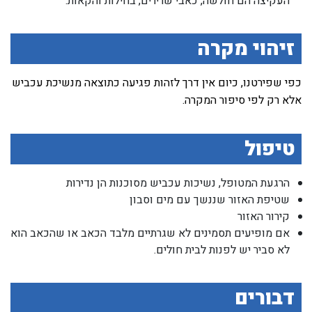
העקיצה הם חולשה, כאבי שרירים, בחילות והקאות.
זיהוי מקרה
כפי שפירטנו, כיום אין דרך לזהות פגיעה כתוצאה מנשיכת עכביש
אלא רק לפי סיפור המקרה.
טיפול
הרגעת המטופל, נשיכות עכביש מסוכנות הן נדירות
שטיפת האזור שננשך עם מים וסבון
קירור האזור
אם מופיעים תסמינים לא שגרתיים מלבד הכאב או שהכאב הוא
לא סביר יש לפנות לבית חולים.
דבורים