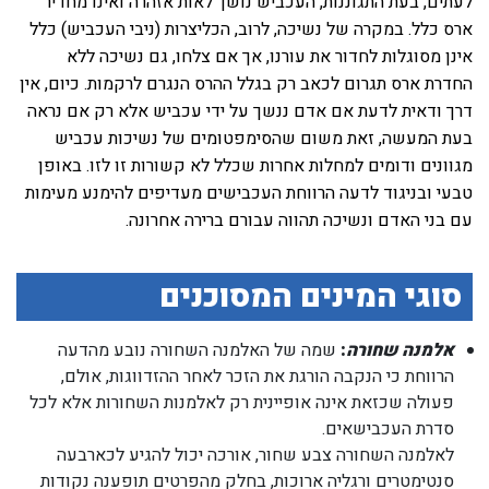
לעתים, בעת התגוננות, העכביש נושך לאות אזהרה ואינו מחדיר
ארס כלל. במקרה של נשיכה, לרוב, הכליצרות (ניבי העכביש) כלל
אינן מסוגלות לחדור את עורנו, אך אם צלחו, גם נשיכה ללא
החדרת ארס תגרום לכאב רק בגלל ההרס הנגרם לרקמות. כיום, אין
דרך ודאית לדעת אם אדם ננשך על ידי עכביש אלא רק אם נראה
בעת המעשה, זאת משום שהסימפטומים של נשיכות עכביש
מגוונים ודומים למחלות אחרות שכלל לא קשורות זו לזו. באופן
טבעי ובניגוד לדעה הרווחת העכבישים מעדיפים להימנע מעימות
עם בני האדם ונשיכה תהווה עבורם ברירה אחרונה.
סוגי המינים המסוכנים
אלמנה שחורה
:
שמה של האלמנה השחורה נובע מהדעה
הרווחת כי הנקבה הורגת את הזכר לאחר ההזדווגות, אולם,
פעולה שכזאת אינה אופיינית רק לאלמנות השחורות אלא לכל
סדרת העכבישאים.
לאלמנה השחורה צבע שחור, אורכה יכול להגיע לכארבעה
סנטימטרים ורגליה ארוכות, בחלק מהפרטים תופענה נקודות