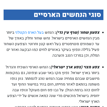
סוגי הנחשים הארסיים
צפעון שחור (שרף עין גדי)
:
הנחש
בעל הארס הקטלני
ביותר
מבין הנחשים הארסיים בישראל. נחש שחור וחלק באורך של
עד כשמונים סנטימטרים בעל ראש קטן וחרוטי. הצפעון השחור
פעיל בלילה ונפוץ בעיקר באזורים לחים כמו הבקעה ואזור ים
המלח, וכן במרכז הנגב והערבה.
צפע מצוי (צפע ארץ ישראלי)
:
הנחש הארסי השכיח והגדול
ביותר בארץ ישראל. נפוץ מקו באר-שבע וצפונה, גם במקומות
מיושבים שבהם צמחיה שבה הנחש נוהג להסתתר. גוון גופו
משתנה בהתאם לאזור מחייתו, חום בהיר במישור החוף ועד
לחום כהה ברמת הגולן. על גבו פס חום מעוקל וגופו עבה
יחסית. בישראל מוכשים מדי שנה כמאה אנשים על ידי הצפע
הארץ ישראלי.