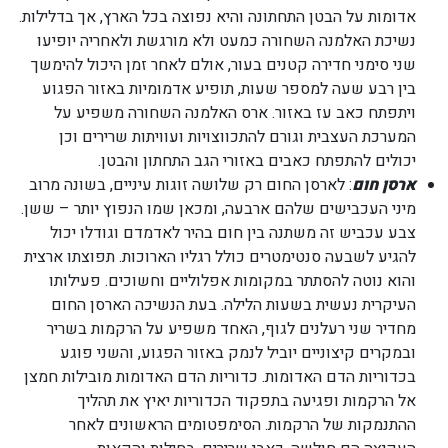
אדומות על הבטן התחתונה והיא נפוצה בכל הארץ, אך בדלילות.
נשיכת האלמנה השחורה כמעט ולא מורגשת ולאחריה יופיעו
שני סימני חדירה קטנים בעור, אולם לאחר זמן היכול להימשך
בין רבע שעה למספר שעות, תופיע אדמומיות באזור הפגוע
ויתפתח כאב עז באזור. ארס האלמנה השחורה משפיע על
המערכת העצבית וגורם להתכווצויות ועוויתות שרירים וכן
יכולים להתפתח כאבים באזורי הגב התחתון והבטן.
ארסן חום
: לארסן החום רק שלושה זוגות עיניים, בשונה מרוב
מיני העכבישים שלהם ארבעה, ומכאן שמו הנפוץ יותר – ששן.
צבע עכביש זה משתנה בין חום בהיר לאדמדם וגודלו יכול
להגיע לשבעה סנטימטרים כולל רגליו הארוכות. תפוצתו ארצית
והוא נוטה להסתתר במקומות אפלוליים וחשוכים. פעילותו
העיקרית נעשית בשעות הלילה. בעת הנשיכה הארסן החום
מחדיר שני רעלנים לגוף, האחד משפיע על הרקמות בשריר
ובמקרים קיצוניים יוביל לנמק באזור הפגוע, והשני פוגע
בכדוריות הדם האדומות. כדוריות הדם האדומות מובילות חמצן
אל הרקמות ופגיעה בתפקוד הכדוריות יאיץ את תהליך
ההתנמקות של הרקמות. הסימפטומים הראשונים לאחר