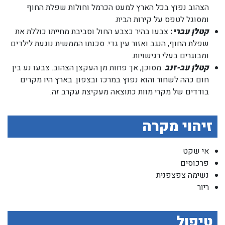
הצהוב נפוץ בכל הארץ למעט הכרמל וחולות שפלת החוף
ומסוגל לטפס על קירות הבית.
קטלן עברי
:
צבעו בהיר כצבע החול וסביבת מחייתו כוללת את
שפלת החוף, הנגב ואזור עין גדי. סכנתו הממשית נוגעת לילדים
ומבוגרים בעלי רגישויות.
קטלן עב-זנב
: מסוכן, אך פחות מן העקצן הצהוב. צבעו נע בין
חום כהה לשחור והוא נפוץ במרכז ובצפון. בארץ היו מקרים
בודדים של מקרי מוות כתוצאה מעקיצת עקרב זה.
זיהוי מקרה
אי שקט
פרכוסים
נשימה צפצפנית
ריור
טיפול