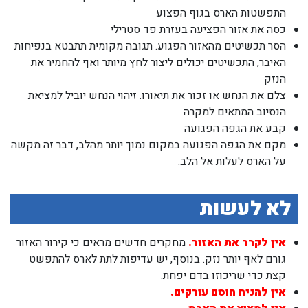
התפשטות הארס בגוף הפצוע
כסה את אזור הפציעה בעזרת פד סטרילי
הסר תכשיטים מהאזור הפגוע. תגובה מקומית תתבטא בנפיחות
האיבר, התכשיטים יכולים ליצור לחץ מיותר ואף להחמיר את
הנזק
צלם את הנחש או זכור את תיאורו. זיהוי הנחש יוביל למציאת
הנסיוב המתאים למקרה
קבע את הגפה הפגועה
מקם את הגפה הפגועה במקום נמוך יותר מהלב, דבר זה מקשה
על הארס לעלות אל הלב.
לא לעשות
אין לקרר את האזור.
מחקרים חדשים מראים כי קירור האזור
גורם לאף יותר נזק. בנוסף, יש עדיפות לתת לארס להתפשט
קצת כדי שריכוזו בדם יפחת.
אין להניח חוסם עורקים.