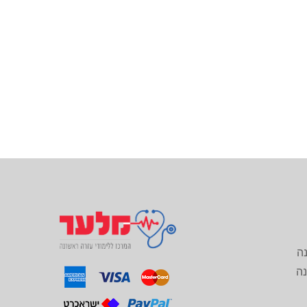
נה
נה