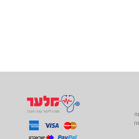
נה
נה